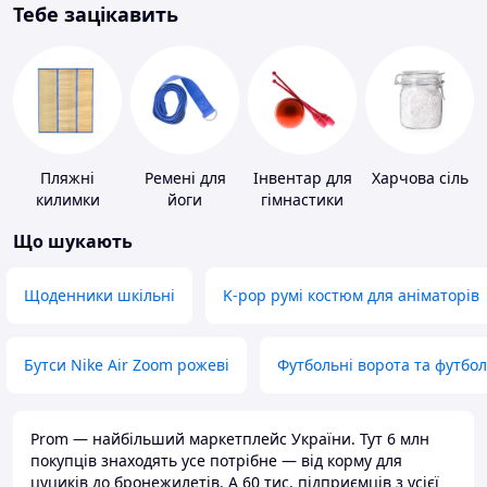
Тебе зацікавить
Пляжні
Ремені для
Інвентар для
Харчова сіль
килимки
йоги
гімнастики
Що шукають
Щоденники шкільні
K-pop румі костюм для аніматорів
Бутси Nike Air Zoom рожеві
Футбольні ворота та футбо
Prom — найбільший маркетплейс України. Тут 6 млн
покупців знаходять усе потрібне — від корму для
цуциків до бронежилетів. А 60 тис. підприємців з усієї