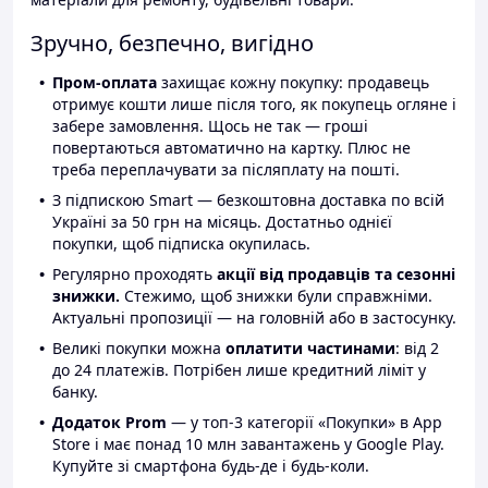
Зручно, безпечно, вигідно
Пром-оплата
захищає кожну покупку: продавець
отримує кошти лише після того, як покупець огляне і
забере замовлення. Щось не так — гроші
повертаються автоматично на картку. Плюс не
треба переплачувати за післяплату на пошті.
З підпискою Smart — безкоштовна доставка по всій
Україні за 50 грн на місяць. Достатньо однієї
покупки, щоб підписка окупилась.
Регулярно проходять
акції від продавців та сезонні
знижки.
Стежимо, щоб знижки були справжніми.
Актуальні пропозиції — на головній або в застосунку.
Великі покупки можна
оплатити частинами
: від 2
до 24 платежів. Потрібен лише кредитний ліміт у
банку.
Додаток Prom
— у топ-3 категорії «Покупки» в App
Store і має понад 10 млн завантажень у Google Play.
Купуйте зі смартфона будь-де і будь-коли.