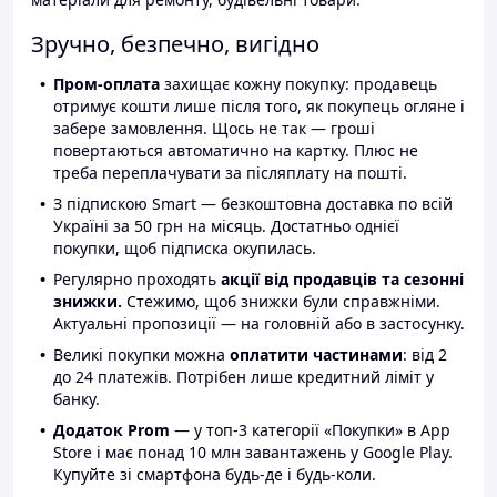
Зручно, безпечно, вигідно
Пром-оплата
захищає кожну покупку: продавець
отримує кошти лише після того, як покупець огляне і
забере замовлення. Щось не так — гроші
повертаються автоматично на картку. Плюс не
треба переплачувати за післяплату на пошті.
З підпискою Smart — безкоштовна доставка по всій
Україні за 50 грн на місяць. Достатньо однієї
покупки, щоб підписка окупилась.
Регулярно проходять
акції від продавців та сезонні
знижки.
Стежимо, щоб знижки були справжніми.
Актуальні пропозиції — на головній або в застосунку.
Великі покупки можна
оплатити частинами
: від 2
до 24 платежів. Потрібен лише кредитний ліміт у
банку.
Додаток Prom
— у топ-3 категорії «Покупки» в App
Store і має понад 10 млн завантажень у Google Play.
Купуйте зі смартфона будь-де і будь-коли.