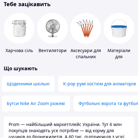
Тебе зацікавить
Харчова сіль
Вентилятори
Аксесуари для
Матеріали
спальних
для
мішків,
облаштування
Що шукають
карематів та
промислових
наметів
підлог
Щоденники шкільні
K-pop румі костюм для аніматорів
Бутси Nike Air Zoom рожеві
Футбольні ворота та футбо
Prom — найбільший маркетплейс України. Тут 6 млн
покупців знаходять усе потрібне — від корму для
цуциків до бронежилетів. А 60 тис. підприємців з усієї