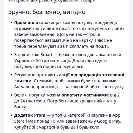
Зручно, безпечно, вигідно
Пром-оплата
захищає кожну покупку: продавець
отримує кошти лише після того, як покупець огляне і
забере замовлення. Щось не так — гроші
повертаються автоматично на картку. Плюс не
треба переплачувати за післяплату на пошті.
З підпискою Smart — безкоштовна доставка по всій
Україні за 50 грн на місяць. Достатньо однієї
покупки, щоб підписка окупилась.
Регулярно проходять
акції від продавців та сезонні
знижки.
Стежимо, щоб знижки були справжніми.
Актуальні пропозиції — на головній або в застосунку.
Великі покупки можна
оплатити частинами
: від 2
до 24 платежів. Потрібен лише кредитний ліміт у
банку.
Додаток Prom
— у топ-3 категорії «Покупки» в App
Store і має понад 10 млн завантажень у Google Play.
Купуйте зі смартфона будь-де і будь-коли.