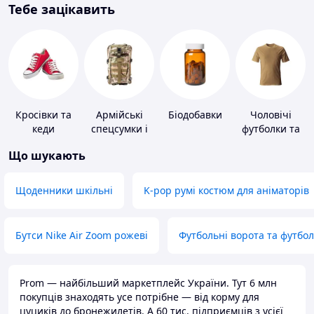
Тебе зацікавить
Кросівки та
Армійські
Біодобавки
Чоловічі
кеди
спецсумки і
футболки та
рюкзаки
майки
Що шукають
Щоденники шкільні
K-pop румі костюм для аніматорів
Бутси Nike Air Zoom рожеві
Футбольні ворота та футбо
Prom — найбільший маркетплейс України. Тут 6 млн
покупців знаходять усе потрібне — від корму для
цуциків до бронежилетів. А 60 тис. підприємців з усієї