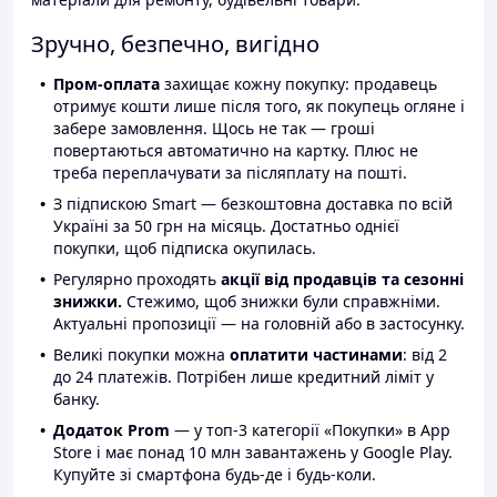
Зручно, безпечно, вигідно
Пром-оплата
захищає кожну покупку: продавець
отримує кошти лише після того, як покупець огляне і
забере замовлення. Щось не так — гроші
повертаються автоматично на картку. Плюс не
треба переплачувати за післяплату на пошті.
З підпискою Smart — безкоштовна доставка по всій
Україні за 50 грн на місяць. Достатньо однієї
покупки, щоб підписка окупилась.
Регулярно проходять
акції від продавців та сезонні
знижки.
Стежимо, щоб знижки були справжніми.
Актуальні пропозиції — на головній або в застосунку.
Великі покупки можна
оплатити частинами
: від 2
до 24 платежів. Потрібен лише кредитний ліміт у
банку.
Додаток Prom
— у топ-3 категорії «Покупки» в App
Store і має понад 10 млн завантажень у Google Play.
Купуйте зі смартфона будь-де і будь-коли.