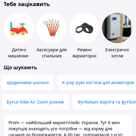
Тебе зацікавить
Дитячі
Аксесуари для
Ремені
Електричні
машинки-
спальних
вариаторні
котли
каталки
мішків,
Що шукають
карематів та
наметів
Щоденники шкільні
K-pop румі костюм для аніматорів
Бутси Nike Air Zoom рожеві
Футбольні ворота та футбо
Prom — найбільший маркетплейс України. Тут 6 млн
покупців знаходять усе потрібне — від корму для
цуциків до бронежилетів. А 60 тис. підприємців з усієї