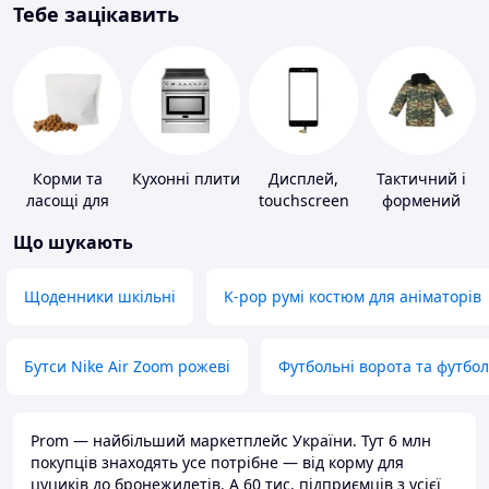
Тебе зацікавить
Корми та
Кухонні плити
Дисплей,
Тактичний і
ласощі для
touchscreen
формений
домашніх
для телефонів
одяг
Що шукають
тварин і
птахів
Щоденники шкільні
K-pop румі костюм для аніматорів
Бутси Nike Air Zoom рожеві
Футбольні ворота та футбо
Prom — найбільший маркетплейс України. Тут 6 млн
покупців знаходять усе потрібне — від корму для
цуциків до бронежилетів. А 60 тис. підприємців з усієї