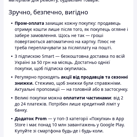
Зручно, безпечно, вигідно
Пром-оплата
захищає кожну покупку: продавець
отримує кошти лише після того, як покупець огляне і
забере замовлення. Щось не так — гроші
повертаються автоматично на картку. Плюс не
треба переплачувати за післяплату на пошті.
З підпискою Smart — безкоштовна доставка по всій
Україні за 50 грн на місяць. Достатньо однієї
покупки, щоб підписка окупилась.
Регулярно проходять
акції від продавців та сезонні
знижки.
Стежимо, щоб знижки були справжніми.
Актуальні пропозиції — на головній або в застосунку.
Великі покупки можна
оплатити частинами
: від 2
до 24 платежів. Потрібен лише кредитний ліміт у
банку.
Додаток Prom
— у топ-3 категорії «Покупки» в App
Store і має понад 10 млн завантажень у Google Play.
Купуйте зі смартфона будь-де і будь-коли.