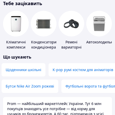
Тебе зацікавить
Кліматичні
Конденсатори
Ремені
Автохолодильн
комплекси
кондиціонера
вариаторні
Що шукають
Щоденники шкільні
K-pop румі костюм для аніматорів
Бутси Nike Air Zoom рожеві
Футбольні ворота та футбо
Prom — найбільший маркетплейс України. Тут 6 млн
покупців знаходять усе потрібне — від корму для
цуциків до бронежилетів. А 60 тис. підприємців з усієї