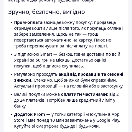
Зручно, безпечно, вигідно
Пром-оплата
захищає кожну покупку: продавець
отримує кошти лише після того, як покупець огляне і
забере замовлення. Щось не так — гроші
повертаються автоматично на картку. Плюс не
треба переплачувати за післяплату на пошті.
З підпискою Smart — безкоштовна доставка по всій
Україні за 50 грн на місяць. Достатньо однієї
покупки, щоб підписка окупилась.
Регулярно проходять
акції від продавців та сезонні
знижки.
Стежимо, щоб знижки були справжніми.
Актуальні пропозиції — на головній або в застосунку.
Великі покупки можна
оплатити частинами
: від 2
до 24 платежів. Потрібен лише кредитний ліміт у
банку.
Додаток Prom
— у топ-3 категорії «Покупки» в App
Store і має понад 10 млн завантажень у Google Play.
Купуйте зі смартфона будь-де і будь-коли.