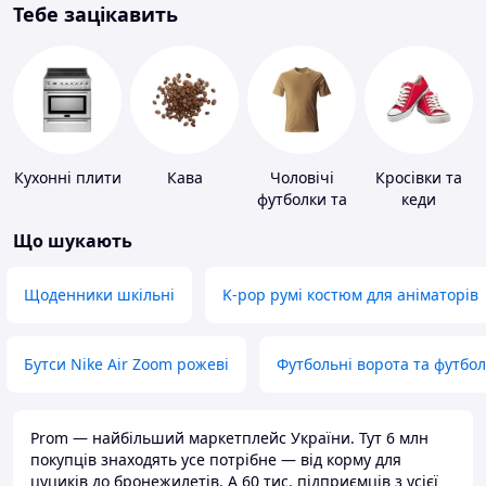
Тебе зацікавить
Кухонні плити
Кава
Чоловічі
Кросівки та
футболки та
кеди
майки
Що шукають
Щоденники шкільні
K-pop румі костюм для аніматорів
Бутси Nike Air Zoom рожеві
Футбольні ворота та футбо
Prom — найбільший маркетплейс України. Тут 6 млн
покупців знаходять усе потрібне — від корму для
цуциків до бронежилетів. А 60 тис. підприємців з усієї