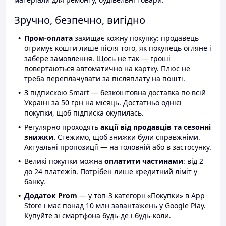
Зручно, безпечно, вигідно
Пром-оплата
захищає кожну покупку: продавець
отримує кошти лише після того, як покупець огляне і
забере замовлення. Щось не так — гроші
повертаються автоматично на картку. Плюс не
треба переплачувати за післяплату на пошті.
З підпискою Smart — безкоштовна доставка по всій
Україні за 50 грн на місяць. Достатньо однієї
покупки, щоб підписка окупилась.
Регулярно проходять
акції від продавців та сезонні
знижки.
Стежимо, щоб знижки були справжніми.
Актуальні пропозиції — на головній або в застосунку.
Великі покупки можна
оплатити частинами
: від 2
до 24 платежів. Потрібен лише кредитний ліміт у
банку.
Додаток Prom
— у топ-3 категорії «Покупки» в App
Store і має понад 10 млн завантажень у Google Play.
Купуйте зі смартфона будь-де і будь-коли.