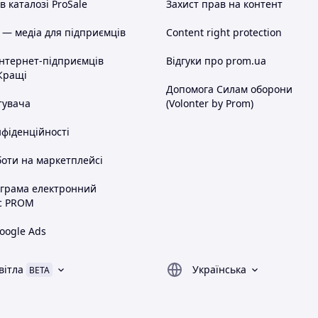
 каталозі ProSale
Захист прав на контент
 — медіа для підприємців
Content right protection
інтернет-підприємців
Відгуки про prom.ua
Кращі
Допомога Силам оборони
тувача
(Volonter by Prom)
нфіденційності
оти на маркетплейсі
ограма електронний
с PROM
oogle Ads
вітла
Українська
BETA