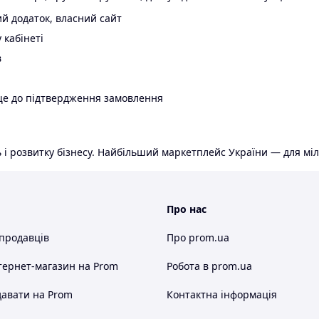
й додаток, власний сайт
 кабінеті
в
ще до підтвердження замовлення
 і розвитку бізнесу. Найбільший маркетплейс України — для міл
Про нас
 продавців
Про prom.ua
тернет-магазин
на Prom
Робота в prom.ua
авати на Prom
Контактна інформація