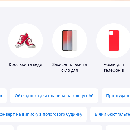
Кросівки та кеди
Захисні плівки та
Чохли для
скло для
телефонів
портативних
пристроїв
в
Обкладинка для планера на кільцях А6
Протиударн
нверт на виписку з пологового будинку
Білий бюстгальт