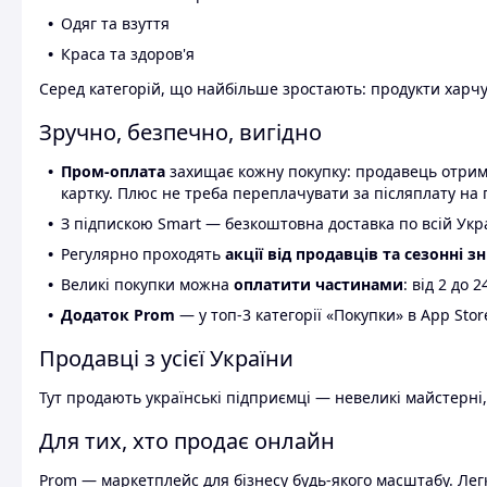
Одяг та взуття
Краса та здоров'я
Серед категорій, що найбільше зростають: продукти харчув
Зручно, безпечно, вигідно
Пром-оплата
захищає кожну покупку: продавець отриму
картку. Плюс не треба переплачувати за післяплату на 
З підпискою Smart — безкоштовна доставка по всій Украї
Регулярно проходять
акції від продавців та сезонні з
Великі покупки можна
оплатити частинами
: від 2 до 
Додаток Prom
— у топ-3 категорії «Покупки» в App Stor
Продавці з усієї України
Тут продають українські підприємці — невеликі майстерні,
Для тих, хто продає онлайн
Prom — маркетплейс для бізнесу будь-якого масштабу. Легк