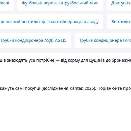
ожеві
Футбольні ворота та футбольний м'яч
Двигун із
реносний вентилятор із контейнером для льоду
Вентилят
Трубки кондиціонера АУДІ А6 Ц5
Трубка кондиціонера Ford
в знаходять усе потрібне — від корму для цуциків до бронежилет
ажуть самі покупці (дослідження Kantar, 2025). Порівнюйте пропо