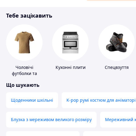
Матеріали для ремонту
Тебе зацікавить
Спорт і відпочинок
Чоловічі
Кухонні плити
Спецвзуття
футболки та
майки
Що шукають
Щоденники шкільні
K-pop румі костюм для аніматорі
Блузка з мереживом великого розміру
Мереживний ко