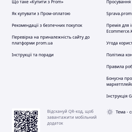
Що таке «Купити з Prom»
Просування в
Як купувати з Пром-оплатою
Sprava.prom
Рекомендації з безпечних покупок
Премія для 
Ecommerce.
Перевірка на приналежність сайту до
платформи prom.ua
Угода корис
Інструкції та поради
Політика ко
Правила роб
Бонусна пр
маркетплей
Інструкція G
Відскануй QR-код, щоб
Тема
-
с
завантажити мобільний
додаток