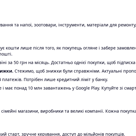
ання та напої, зоотовари, інструменти, матеріали для ремонту,
є кошти лише після того, як покупець огляне і забере замовл
пошті.
ні за 50 грн на місяць. Достатньо однієї покупки, щоб підписка
нижки.
Стежимо, щоб знижки були справжніми. Актуальні пропози
24 платежів. Потрібен лише кредитний ліміт у банку.
e і має понад 10 млн завантажень у Google Play. Купуйте зі смар
 сімейні магазини, виробники та великі компанії. Кожна покупка
ий старт, зручне керування, доступ до мільйонів покупців.