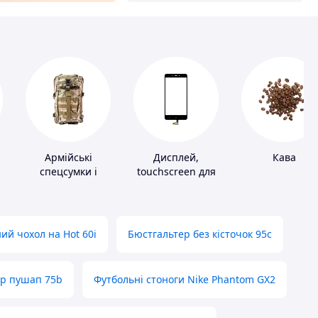
Армійські
Дисплей,
Кава
спецсумки і
touchscreen для
рюкзаки
телефонів
ий чохол на Hot 60i
Бюстгальтер без кісточок 95с
ер пушап 75b
Футбольні стоноги Nike Phantom GX2