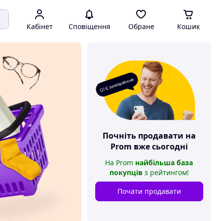
Кабінет
Сповіщення
Обране
Кошик
О! Є замовлення
Почніть продавати на
Prom
вже сьогодні
На
Prom
найбільша база
покупців
з рейтингом
!
Почати продавати