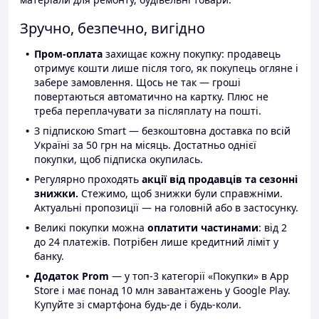
Зручно, безпечно, вигідно
Пром-оплата
захищає кожну покупку: продавець
отримує кошти лише після того, як покупець огляне і
забере замовлення. Щось не так — гроші
повертаються автоматично на картку. Плюс не
треба переплачувати за післяплату на пошті.
З підпискою Smart — безкоштовна доставка по всій
Україні за 50 грн на місяць. Достатньо однієї
покупки, щоб підписка окупилась.
Регулярно проходять
акції від продавців та сезонні
знижки.
Стежимо, щоб знижки були справжніми.
Актуальні пропозиції — на головній або в застосунку.
Великі покупки можна
оплатити частинами
: від 2
до 24 платежів. Потрібен лише кредитний ліміт у
банку.
Додаток Prom
— у топ-3 категорії «Покупки» в App
Store і має понад 10 млн завантажень у Google Play.
Купуйте зі смартфона будь-де і будь-коли.