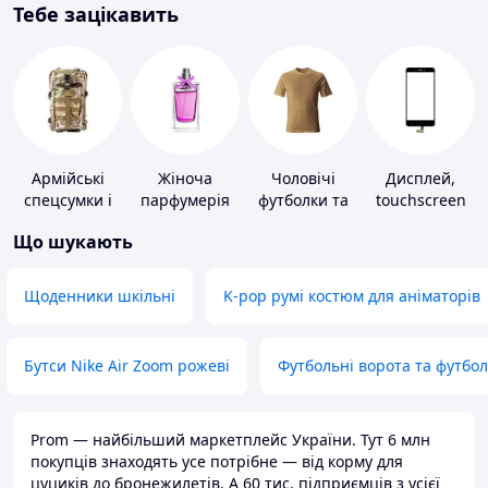
Тебе зацікавить
Армійські
Жіноча
Чоловічі
Дисплей,
спецсумки і
парфумерія
футболки та
touchscreen
рюкзаки
майки
для телефонів
Що шукають
Щоденники шкільні
K-pop румі костюм для аніматорів
Бутси Nike Air Zoom рожеві
Футбольні ворота та футбо
Prom — найбільший маркетплейс України. Тут 6 млн
покупців знаходять усе потрібне — від корму для
цуциків до бронежилетів. А 60 тис. підприємців з усієї