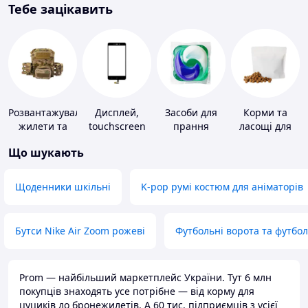
Тебе зацікавить
Розвантажувальні
Дисплей,
Засоби для
Корми та
жилети та
touchscreen
прання
ласощі для
плитоноски
для телефонів
домашніх
Що шукають
без плит
тварин і
птахів
Щоденники шкільні
K-pop румі костюм для аніматорів
Бутси Nike Air Zoom рожеві
Футбольні ворота та футбо
Prom — найбільший маркетплейс України. Тут 6 млн
покупців знаходять усе потрібне — від корму для
цуциків до бронежилетів. А 60 тис. підприємців з усієї