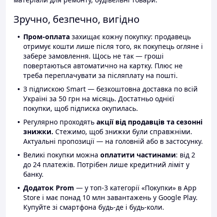
Зручно, безпечно, вигідно
Пром-оплата
захищає кожну покупку: продавець
отримує кошти лише після того, як покупець огляне і
забере замовлення. Щось не так — гроші
повертаються автоматично на картку. Плюс не
треба переплачувати за післяплату на пошті.
З підпискою Smart — безкоштовна доставка по всій
Україні за 50 грн на місяць. Достатньо однієї
покупки, щоб підписка окупилась.
Регулярно проходять
акції від продавців та сезонні
знижки.
Стежимо, щоб знижки були справжніми.
Актуальні пропозиції — на головній або в застосунку.
Великі покупки можна
оплатити частинами
: від 2
до 24 платежів. Потрібен лише кредитний ліміт у
банку.
Додаток Prom
— у топ-3 категорії «Покупки» в App
Store і має понад 10 млн завантажень у Google Play.
Купуйте зі смартфона будь-де і будь-коли.