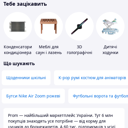
Тебе зацікавить
Конденсатори
Меблі для
3D
Дитячі
кондиціонера
саун і лазень
голографічні
ходунки
пристрої
Що шукають
Щоденники шкільні
K-pop румі костюм для аніматорів
Бутси Nike Air Zoom рожеві
Футбольні ворота та футбо
Prom — найбільший маркетплейс України. Тут 6 млн
покупців знаходять усе потрібне — від корму для
цуциків до бронежилетів. А 60 тис. підприємців з усієї