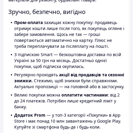
Зручно, безпечно, вигідно
Пром-оплата
захищає кожну покупку: продавець
отримує кошти лише після того, як покупець огляне і
забере замовлення. Щось не так — гроші
повертаються автоматично на картку. Плюс не
треба переплачувати за післяплату на пошті.
З підпискою Smart — безкоштовна доставка по всій
Україні за 50 грн на місяць. Достатньо однієї
покупки, щоб підписка окупилась.
Регулярно проходять
акції від продавців та сезонні
знижки.
Стежимо, щоб знижки були справжніми.
Актуальні пропозиції — на головній або в застосунку.
Великі покупки можна
оплатити частинами
: від 2
до 24 платежів. Потрібен лише кредитний ліміт у
банку.
Додаток Prom
— у топ-3 категорії «Покупки» в App
Store і має понад 10 млн завантажень у Google Play.
Купуйте зі смартфона будь-де і будь-коли.