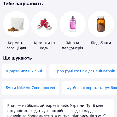
Тебе зацікавить
Корми та
Кросівки та
Жіноча
Біодобавки
ласощі для
кеди
парфумерія
домашніх
Що шукають
тварин і
птахів
Щоденники шкільні
K-pop румі костюм для аніматорів
Бутси Nike Air Zoom рожеві
Футбольні ворота та футбо
Prom — найбільший маркетплейс України. Тут 6 млн
покупців знаходять усе потрібне — від корму для
цуциків до бронежилетів. А 60 тис. підприємців з усієї