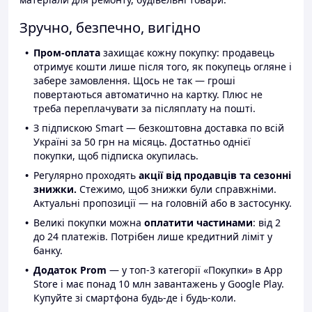
Зручно, безпечно, вигідно
Пром-оплата
захищає кожну покупку: продавець
отримує кошти лише після того, як покупець огляне і
забере замовлення. Щось не так — гроші
повертаються автоматично на картку. Плюс не
треба переплачувати за післяплату на пошті.
З підпискою Smart — безкоштовна доставка по всій
Україні за 50 грн на місяць. Достатньо однієї
покупки, щоб підписка окупилась.
Регулярно проходять
акції від продавців та сезонні
знижки.
Стежимо, щоб знижки були справжніми.
Актуальні пропозиції — на головній або в застосунку.
Великі покупки можна
оплатити частинами
: від 2
до 24 платежів. Потрібен лише кредитний ліміт у
банку.
Додаток Prom
— у топ-3 категорії «Покупки» в App
Store і має понад 10 млн завантажень у Google Play.
Купуйте зі смартфона будь-де і будь-коли.