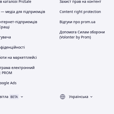
 каталозі ProSale
Захист прав на контент
 — медіа для підприємців
Content right protection
інтернет-підприємців
Відгуки про prom.ua
Кращі
Допомога Силам оборони
тувача
(Volonter by Prom)
нфіденційності
оти на маркетплейсі
ограма електронний
с PROM
oogle Ads
вітла
Українська
BETA