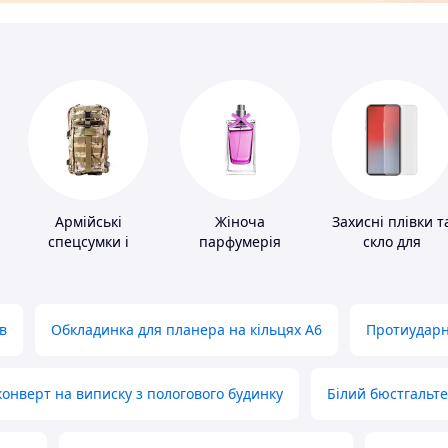
Армійські
Жіноча
Захисні плівки т
спецсумки і
парфумерія
скло для
рюкзаки
портативних
пристроїв
в
Обкладинка для планера на кільцях А6
Протиударн
нверт на виписку з пологового будинку
Білий бюстгальт