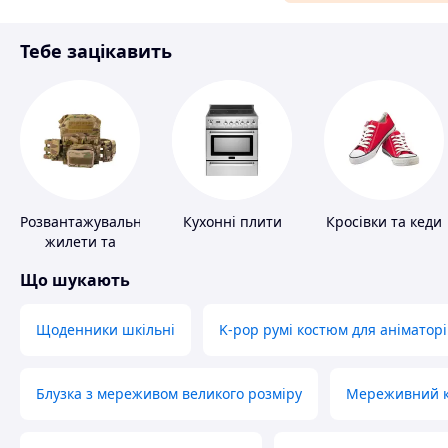
Матеріали для ремонту
Тебе зацікавить
Спорт і відпочинок
Розвантажувальні
Кухонні плити
Кросівки та кеди
жилети та
плитоноски без
Що шукають
плит
Щоденники шкільні
K-pop румі костюм для аніматорі
Блузка з мереживом великого розміру
Мереживний ко