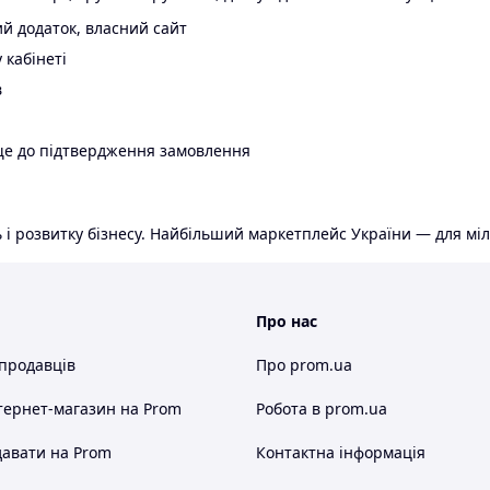
й додаток, власний сайт
 кабінеті
в
ще до підтвердження замовлення
 і розвитку бізнесу. Найбільший маркетплейс України — для міл
Про нас
 продавців
Про prom.ua
тернет-магазин
на Prom
Робота в prom.ua
авати на Prom
Контактна інформація