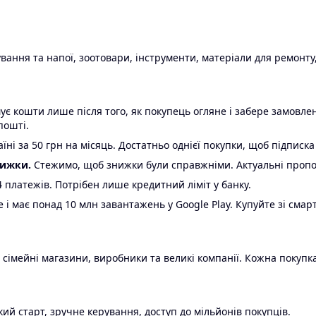
ання та напої, зоотовари, інструменти, матеріали для ремонту,
є кошти лише після того, як покупець огляне і забере замовл
пошті.
ні за 50 грн на місяць. Достатньо однієї покупки, щоб підписка
нижки.
Стежимо, щоб знижки були справжніми. Актуальні пропози
24 платежів. Потрібен лише кредитний ліміт у банку.
e і має понад 10 млн завантажень у Google Play. Купуйте зі смар
 сімейні магазини, виробники та великі компанії. Кожна покупка
ий старт, зручне керування, доступ до мільйонів покупців.