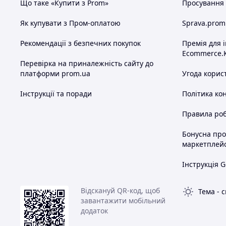
Що таке «Купити з Prom»
Просування в
Як купувати з Пром-оплатою
Sprava.prom
Рекомендації з безпечних покупок
Премія для 
Ecommerce.
Перевірка на приналежність сайту до
платформи prom.ua
Угода корис
Інструкції та поради
Політика ко
Правила роб
Бонусна пр
маркетплей
Інструкція G
Відскануй QR-код, щоб
Тема
-
с
завантажити мобільний
додаток