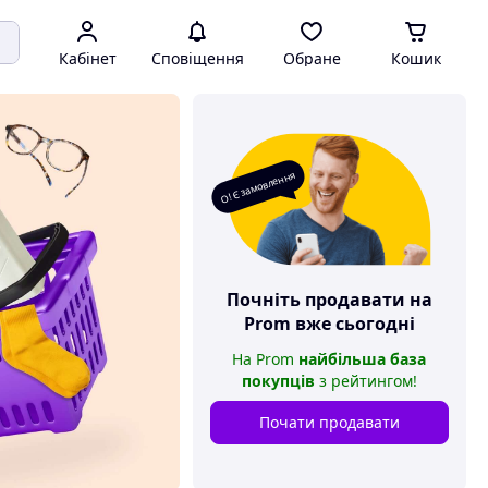
Кабінет
Сповіщення
Обране
Кошик
О! Є замовлення
Почніть продавати на
Prom
вже сьогодні
На
Prom
найбільша база
покупців
з рейтингом
!
Почати продавати