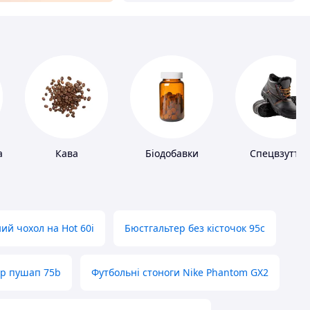
а
Кава
Біодобавки
Спецвзуття
ий чохол на Hot 60i
Бюстгальтер без кісточок 95с
ер пушап 75b
Футбольні стоноги Nike Phantom GX2