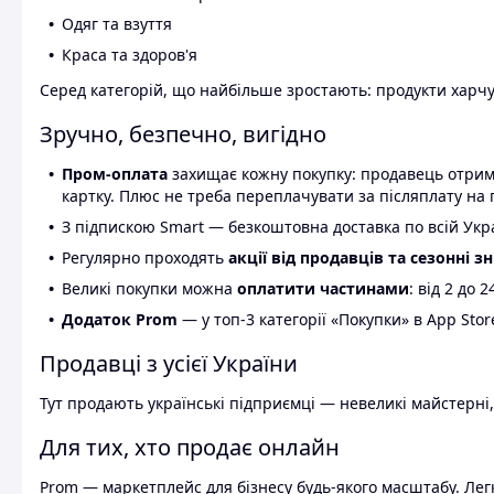
Одяг та взуття
Краса та здоров'я
Серед категорій, що найбільше зростають: продукти харчув
Зручно, безпечно, вигідно
Пром-оплата
захищає кожну покупку: продавець отриму
картку. Плюс не треба переплачувати за післяплату на 
З підпискою Smart — безкоштовна доставка по всій Украї
Регулярно проходять
акції від продавців та сезонні з
Великі покупки можна
оплатити частинами
: від 2 до 
Додаток Prom
— у топ-3 категорії «Покупки» в App Stor
Продавці з усієї України
Тут продають українські підприємці — невеликі майстерні,
Для тих, хто продає онлайн
Prom — маркетплейс для бізнесу будь-якого масштабу. Легк