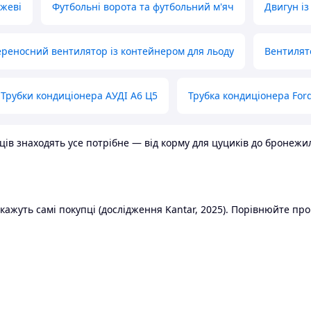
ожеві
Футбольні ворота та футбольний м'яч
Двигун із
реносний вентилятор із контейнером для льоду
Вентилят
Трубки кондиціонера АУДІ А6 Ц5
Трубка кондиціонера Ford
в знаходять усе потрібне — від корму для цуциків до бронежилет
ажуть самі покупці (дослідження Kantar, 2025). Порівнюйте пропо