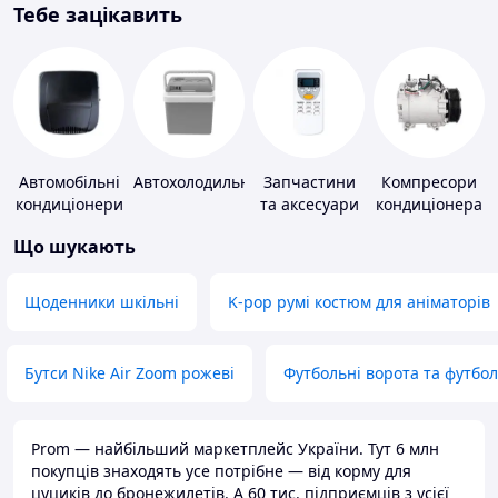
Тебе зацікавить
Автомобільні
Автохолодильники
Запчастини
Компресори
кондиціонери
та аксесуари
кондиціонера
для побутових
Що шукають
кондиціонерів
Щоденники шкільні
K-pop румі костюм для аніматорів
Бутси Nike Air Zoom рожеві
Футбольні ворота та футбо
Prom — найбільший маркетплейс України. Тут 6 млн
покупців знаходять усе потрібне — від корму для
цуциків до бронежилетів. А 60 тис. підприємців з усієї