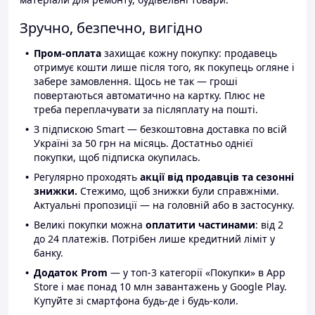
Зручно, безпечно, вигідно
Пром-оплата
захищає кожну покупку: продавець
отримує кошти лише після того, як покупець огляне і
забере замовлення. Щось не так — гроші
повертаються автоматично на картку. Плюс не
треба переплачувати за післяплату на пошті.
З підпискою Smart — безкоштовна доставка по всій
Україні за 50 грн на місяць. Достатньо однієї
покупки, щоб підписка окупилась.
Регулярно проходять
акції від продавців та сезонні
знижки.
Стежимо, щоб знижки були справжніми.
Актуальні пропозиції — на головній або в застосунку.
Великі покупки можна
оплатити частинами
: від 2
до 24 платежів. Потрібен лише кредитний ліміт у
банку.
Додаток Prom
— у топ-3 категорії «Покупки» в App
Store і має понад 10 млн завантажень у Google Play.
Купуйте зі смартфона будь-де і будь-коли.