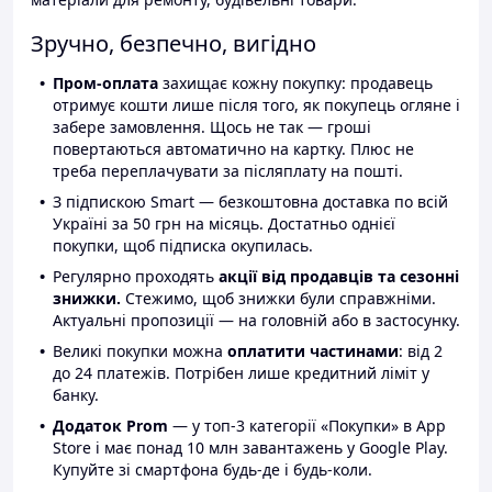
Зручно, безпечно, вигідно
Пром-оплата
захищає кожну покупку: продавець
отримує кошти лише після того, як покупець огляне і
забере замовлення. Щось не так — гроші
повертаються автоматично на картку. Плюс не
треба переплачувати за післяплату на пошті.
З підпискою Smart — безкоштовна доставка по всій
Україні за 50 грн на місяць. Достатньо однієї
покупки, щоб підписка окупилась.
Регулярно проходять
акції від продавців та сезонні
знижки.
Стежимо, щоб знижки були справжніми.
Актуальні пропозиції — на головній або в застосунку.
Великі покупки можна
оплатити частинами
: від 2
до 24 платежів. Потрібен лише кредитний ліміт у
банку.
Додаток Prom
— у топ-3 категорії «Покупки» в App
Store і має понад 10 млн завантажень у Google Play.
Купуйте зі смартфона будь-де і будь-коли.