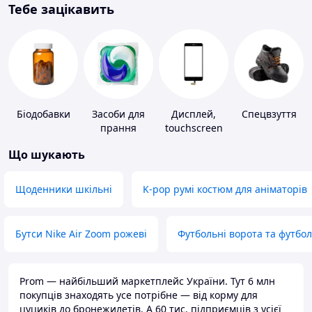
Тебе зацікавить
Біодобавки
Засоби для
Дисплей,
Спецвзуття
прання
touchscreen
для телефонів
Що шукають
Щоденники шкільні
K-pop румі костюм для аніматорів
Бутси Nike Air Zoom рожеві
Футбольні ворота та футбо
Prom — найбільший маркетплейс України. Тут 6 млн
покупців знаходять усе потрібне — від корму для
цуциків до бронежилетів. А 60 тис. підприємців з усієї