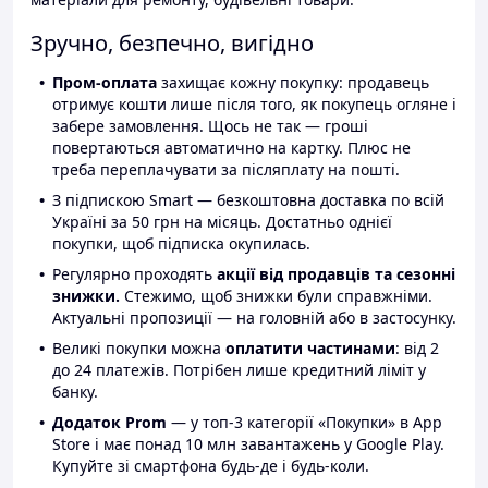
Зручно, безпечно, вигідно
Пром-оплата
захищає кожну покупку: продавець
отримує кошти лише після того, як покупець огляне і
забере замовлення. Щось не так — гроші
повертаються автоматично на картку. Плюс не
треба переплачувати за післяплату на пошті.
З підпискою Smart — безкоштовна доставка по всій
Україні за 50 грн на місяць. Достатньо однієї
покупки, щоб підписка окупилась.
Регулярно проходять
акції від продавців та сезонні
знижки.
Стежимо, щоб знижки були справжніми.
Актуальні пропозиції — на головній або в застосунку.
Великі покупки можна
оплатити частинами
: від 2
до 24 платежів. Потрібен лише кредитний ліміт у
банку.
Додаток Prom
— у топ-3 категорії «Покупки» в App
Store і має понад 10 млн завантажень у Google Play.
Купуйте зі смартфона будь-де і будь-коли.