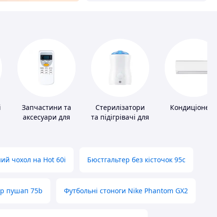
і
Запчастини та
Стерилізатори
Кондиціонер
аксесуари для
та підігрівачі для
побутових
дитячого
кондиціонерів
харчування
ий чохол на Hot 60i
Бюстгальтер без кісточок 95с
ер пушап 75b
Футбольні стоноги Nike Phantom GX2