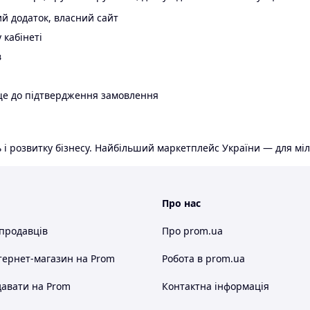
й додаток, власний сайт
 кабінеті
в
ще до підтвердження замовлення
 і розвитку бізнесу. Найбільший маркетплейс України — для міл
Про нас
 продавців
Про prom.ua
тернет-магазин
на Prom
Робота в prom.ua
авати на Prom
Контактна інформація