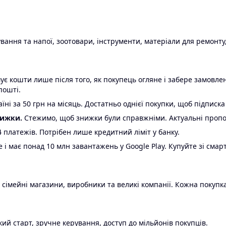
ання та напої, зоотовари, інструменти, матеріали для ремонту,
є кошти лише після того, як покупець огляне і забере замовл
пошті.
ні за 50 грн на місяць. Достатньо однієї покупки, щоб підписка
нижки.
Стежимо, щоб знижки були справжніми. Актуальні пропози
24 платежів. Потрібен лише кредитний ліміт у банку.
e і має понад 10 млн завантажень у Google Play. Купуйте зі смар
 сімейні магазини, виробники та великі компанії. Кожна покупка
ий старт, зручне керування, доступ до мільйонів покупців.