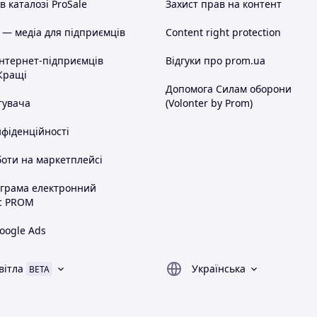
 каталозі ProSale
Захист прав на контент
 — медіа для підприємців
Content right protection
інтернет-підприємців
Відгуки про prom.ua
Кращі
Допомога Силам оборони
тувача
(Volonter by Prom)
нфіденційності
оти на маркетплейсі
ограма електронний
с PROM
oogle Ads
вітла
Українська
BETA