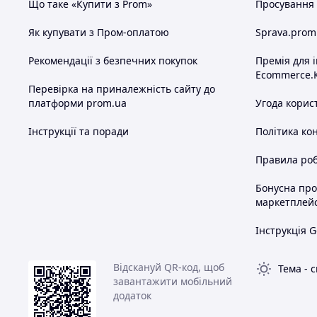
Що таке «Купити з Prom»
Просування в
Як купувати з Пром-оплатою
Sprava.prom
Рекомендації з безпечних покупок
Премія для 
Ecommerce.
Перевірка на приналежність сайту до
платформи prom.ua
Угода корис
Інструкції та поради
Політика ко
Правила роб
Бонусна пр
маркетплей
Інструкція G
Відскануй QR-код, щоб
Тема
-
с
завантажити мобільний
додаток